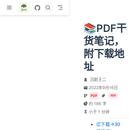
跳至主要內容
📚PDF干
货笔记，
附下载地
址
沉默王二
2022年9月16日
PDF
PDF
约 186 字
小于 1 分钟
👏下载→30