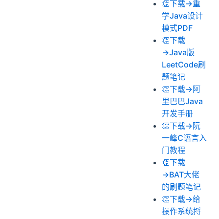
👏下载→重
学Java设计
模式PDF
👏下载
→Java版
LeetCode刷
题笔记
👏下载→阿
里巴巴Java
开发手册
👏下载→阮
一峰C语言入
门教程
👏下载
→BAT大佬
的刷题笔记
👏下载→给
操作系统捋