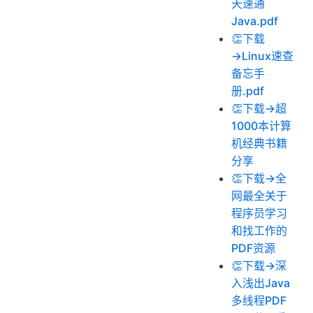
天速通
Java.pdf
👏下载
→Linux速查
备忘手
册.pdf
👏下载→超
1000本计算
机经典书籍
分享
👏下载→全
网最全关于
程序员学习
和找工作的
PDF资源
👏下载→深
入浅出Java
多线程PDF