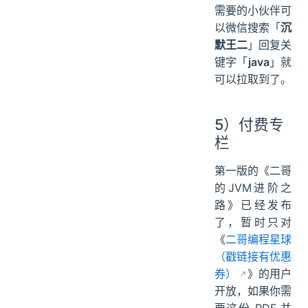
需要的小伙伴可
以微信搜索「
沉
默王二
」回复关
键字「
java
」就
可以拉取到了。
5）付费专
栏
第一版的《二哥
的JVM进阶之
路》已经发布
了，暂时只对
《
二哥编程星球
（戳链接有优惠
券）
》的用户
开放，如果你需
要这份 PDF 并