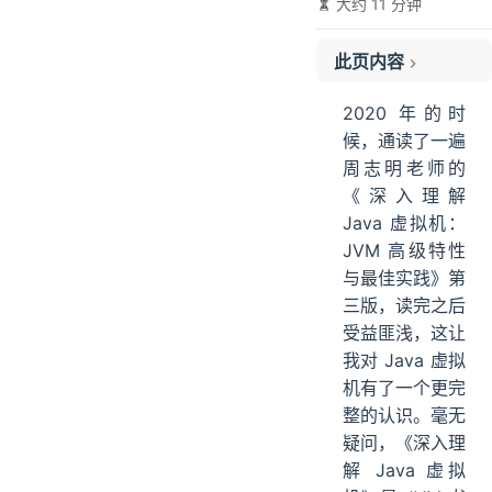
大约 11 分钟
此页内容
一、为什么要学习 JVM？
2020 年的时
二、JVM 学习路线图
候，通读了一遍
三、硬核 JVM 学习资料
周志明老师的
1）Java进阶之路手册
《深入理解
2）视频
Java 虚拟机：
3）书籍
JVM 高级特性
与最佳实践》第
4）开源电子书
三版，读完之后
5）付费专栏
受益匪浅，这让
四、JVM 八股文
我对 Java 虚拟
五、学习 JVM 的一点小心得
机有了一个更完
整的认识。毫无
疑问，《深入理
解 Java 虚拟