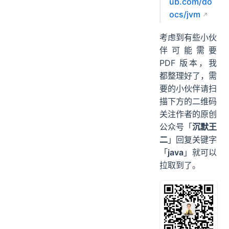
ub.com/do
ocs/jvm
考虑到有些小伙
伴可能需要
PDF 版本，我
都整理好了，需
要的小伙伴请扫
描下方的二维码
关注作者的原创
公众号「
沉默王
二
」回复关键字
「
java
」就可以
拉取到了。