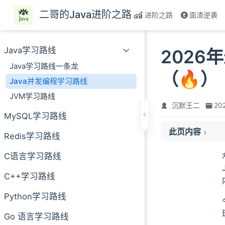
跳至主要內容
二哥的Java进阶之路
进阶之路
面渣逆袭
Java学习路线
2026
Java学习路线一条龙
（🔥）
Java并发编程学习路线
JVM学习路线
沉默王二
20
MySQL学习路线
一、为什么要学 J
此页内容
二、Java 并发
Redis学习路线
三、硬核 Java
C语言学习路线
1）Java进阶之路
2）视频
C++学习路线
3）书籍
Python学习路线
4）开源电子书
Go 语言学习路线
5）付费专栏