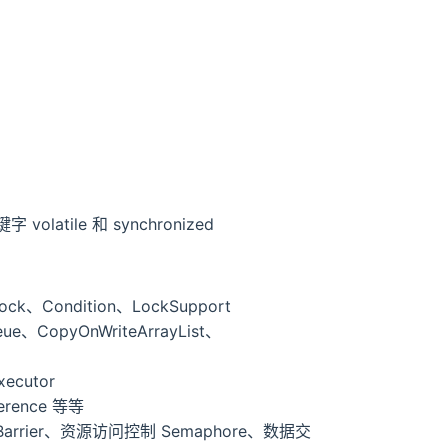
tile 和 synchronized
ock、Condition、LockSupport
e、CopyOnWriteArrayList、
ecutor
ference 等等
Barrier、资源访问控制 Semaphore、数据交