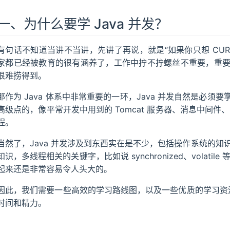
学习心得
一、为什么要学 Java 并发？
有句话不知道当讲不当讲，先讲了再说，就是“如果你只想 CURD
家都已经被教育的很有涵养了，工作中拧不拧螺丝不重要，重
很难捞得到。
那作为 Java 体系中非常重要的一环，Java 并发自然是必
高级点的，像平常开发中用到的 Tomcat 服务器、消息中间件
程。
当然了，Java 并发涉及到东西实在是不少，包括操作系统的知识，
知识，多线程相关的关键字，比如说 synchronized、volati
起来还是非常容易令人头大的。
因此，我们需要一些高效的学习路线图，以及一些优质的学习资源
时间和精力。